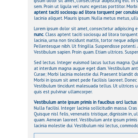
ipsum dolor sit amet, consectetur adipiscing elit
. In
sem. Proin ut ligula vel nunc egestas porttitor. Morbi 
aptent taciti sociosqu ad litora torquent per conubi
lacinia aliquet. Mauris ipsum. Nulla metus metus, ulla
Lorem ipsum dolor sit amet, consectetur adipiscing e
nunc
. Class aptent taciti sociosqu ad litora torque
lacinia, urna non tincidunt mattis, tortor neque adipis
Pellentesque nibh
. Ut fringilla. Suspendisse potenti.
Vestibulum sapien. Proin quam. Etiam ultrices. Suspe
Sed lectus. Integer euismod lacus luctus magna. Qu
at interdum magna augue eget diam. Vestibulum ante i
Curae; Morbi lacinia molestie dui. Praesent blandit
Morbi in ipsum sit amet pede facilisis laoreet. Donec 
Vestibulum tincidunt malesuada tellus. Ut ultrices ul
quis est pulvinar ullamcorper.
Vestibulum ante ipsum primis in faucibus orci luctus 
Nulla facilisi. Integer lacinia sollicitudin massa. Cra
Quisque nisl felis, venenatis tristique, dignissim in, 
quam. Aenean laoreet.
Vestibulum ante ipsum primis 
lacinia molestie dui
. Vestibulum nisi lectus, commodo a