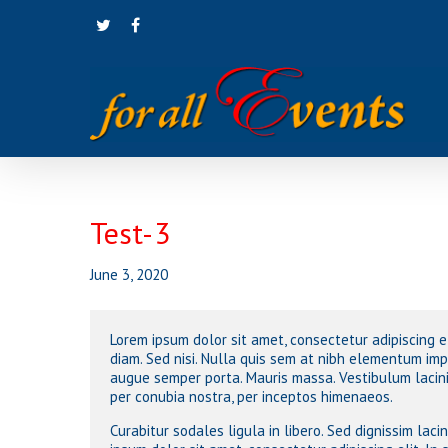
Skip
twitter
facebook
to
main
content
Test-3
June 3, 2020
Hit enter to search or ESC to close
Lorem ipsum dolor sit amet, consectetur adipiscing el
diam. Sed nisi. Nulla quis sem at nibh elementum impe
augue semper porta. Mauris massa. Vestibulum lacinia
per conubia nostra, per inceptos himenaeos.
Curabitur sodales ligula in libero. Sed dignissim lac