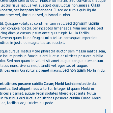
 scelerisque sem at dolor. Maecenas mattis. Sed convallis tristique
lectus risus, iaculis vel, suscipit quis, luctus non, massa.
Class
a nostra, per inceptos himenaeos
. Fusce ac turpis quis ligula
mcorper vel, tincidunt sed, euismod in, nibh.
lit
. Quisque volutpat condimentum velit.
Sed dignissim lacinia
nt per conubia nostra, per inceptos himenaeos. Nam nec ante. Sed
cing diam, a cursus ipsum ante quis turpis. Nulla facilisi.
Aenean quam
. Nunc feugiat mi a tellus consequat imperdiet.
ndisse in justo eu magna luctus suscipit.
isque cursus, metus vitae pharetra auctor, sem massa mattis sem,
psum primis in faucibus orci luctus et ultrices posuere cubilia
 dolor. Sed non quam. In vel mi sit amet augue congue elementum.
lacus nunc, viverra nec, blandit vel, egestas et, augue.
trices enim. Curabitur sit amet mauris.
Sed non quam
. Morbi in dui
et ultrices posuere cubilia Curae; Morbi lacinia molestie dui
.
s metus. Sed aliquet risus a tortor. Integer id quam. Morbi mi.
ultrices sit amet, augue. Proin sodales libero eget ante. Nulla
in faucibus orci luctus et ultrices posuere cubilia Curae; Morbi
c, facilisis ac, ultricies eu, pede.