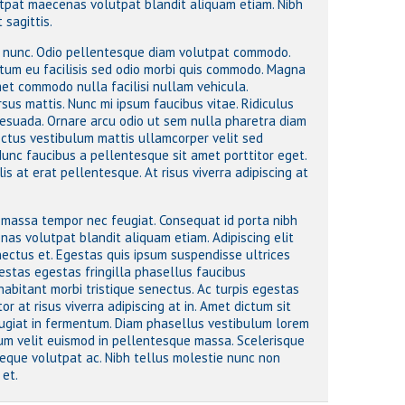
lutpat maecenas volutpat blandit aliquam etiam. Nibh
 sagittis.
t nunc. Odio pellentesque diam volutpat commodo.
ntum eu facilisis sed odio morbi quis commodo. Magna
amet commodo nulla facilisi nullam vehicula.
rsus mattis. Nunc mi ipsum faucibus vitae. Ridiculus
lesuada. Ornare arcu odio ut sem nulla pharetra diam
lectus vestibulum mattis ullamcorper velit sed
 Nunc faucibus a pellentesque sit amet porttitor eget.
is at erat pellentesque. At risus viverra adipiscing at
n massa tempor nec feugiat. Consequat id porta nibh
enas volutpat blandit aliquam etiam. Adipiscing elit
nectus et. Egestas quis ipsum suspendisse ultrices
stas egestas fringilla phasellus faucibus
habitant morbi tristique senectus. Ac turpis egestas
r at risus viverra adipiscing at in. Amet dictum sit
eugiat in fermentum. Diam phasellus vestibulum lorem
dum velit euismod in pellentesque massa. Scelerisque
neque volutpat ac. Nibh tellus molestie nunc non
 et.