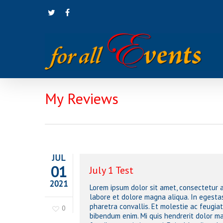
Skip
twitter
facebook
to
main
content
My Reviews
Hit enter to search or ESC to close
JUL
01
July 1 Test
2021
Lorem ipsum dolor sit amet, consectetur a
labore et dolore magna aliqua. In egesta
pharetra convallis. Et molestie ac feugia
0
bibendum enim. Mi quis hendrerit dolor ma