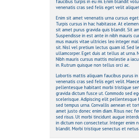
faucibus turpis in eu mi. Enim blandit vo
venenatis cras sed felis eget velit aliquet
Enim sit amet venenatis urna cursus ege
Turpis cursus in hac habitasse. At eleme
sit amet purus gravida quis blandit. Sit 
Suspendisse in est ante in nibh mauris cu
mus mauris vitae ultricies leo integer ma
sit. Nisl vel pretium lectus quam id. Sed 
ullamcorper. Eget duis at tellus at urna.
Nibh mauris cursus mattis molestie a iacul
in. Rutrum quisque non tellus orci ac.
Lobortis mattis aliquam faucibus purus i
venenatis cras sed felis eget velit. Maec
pellentesque habitant morbi tristique se
gravida dictum fusce ut. Commodo sed ege
scelerisque. Adipiscing elit pellentesque 
sed tempus urna. Convallis aenean et torto
amet justo donec enim diam. Risus nec f
sed risus. Ut morbi tincidunt augue inter
in dictum non consectetur. Integer enim 
blandit. Morbi tristique senectus et netus